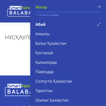
Мәзір
1. Облысты таңдау
Абай
Алматы
НҰСҚАУЛЫҚТАР
Батыс Қазақстан
Қостанай
Қызылорда
Павлодар
Солтүстік Қазақстан
Түркістан
Шығыс Қазақстан