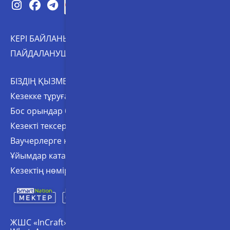
КЕРІ БАЙЛАНЫС
ПАЙДАЛАНУШЫ КЕЛІСІМІ
БІЗДІҢ ҚЫЗМЕТТЕР:
Кезекке тұруға өтініш қалдыру
Бос орындар бюллетені
Кезекті тексеру
Ваучерлерге кезек
Ұйымдар каталогы
Кезектің нөмірін тексеру
ЖШС «InCraft»